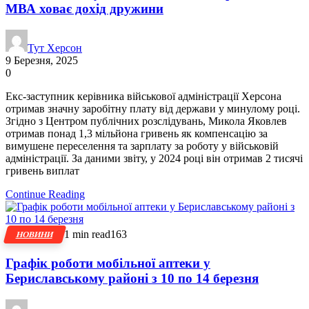
МВА ховає дохід дружини
Тут Херсон
9 Березня, 2025
0
Екс-заступник керівника військової адміністрації Херсона
отримав значну заробітну плату від держави у минулому році.
Згідно з Центром публічних розслідувань, Микола Яковлев
отримав понад 1,3 мільйона гривень як компенсацію за
вимушене переселення та зарплату за роботу у військовій
адміністрації. За даними звіту, у 2024 році він отримав 2 тисячі
гривень виплат
Continue Reading
1 min read
163
НОВИНИ
Графік роботи мобільної аптеки у
Бериславському районі з 10 по 14 березня