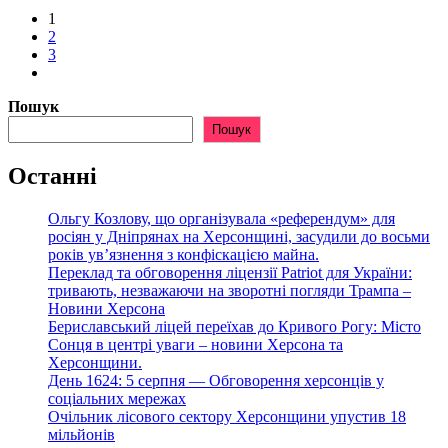
1
2
3
Пошук
Пошук
Останні
Ольгу Козлову, що організувала «референдум» для
росіян у Дніпрянах на Херсонщині, засудили до восьми
років ув’язнення з конфіскацією майна.
Переклад та обговорення ліцензії Patriot для України:
тривають, незважаючи на зворотні погляди Трампа –
Новини Херсона
Бериславський ліцей переїхав до Кривого Рогу: Місто
Сонця в центрі уваги – новини Херсона та
Херсонщини.
День 1624: 5 серпня — Обговорення херсонців у
соціальних мережах
Очільник лісового сектору Херсонщини упустив 18
мільйонів