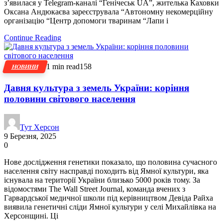
з’явилася у Telegram-каналі “Генічеськ UA”, жителька Каховки
Оксана Андюкаєва зареєструвала “Автономну некомерційну
організацію “Центр допомоги тваринам “Лапи і
Continue Reading
1 min read
158
НОВИНИ
Давня культура з земель України: коріння
половини світового населення
Тут Херсон
9 Березня, 2025
0
Нове дослідження генетики показало, що половина сучасного
населення світу насправді походить від Ямної культури, яка
існувала на території України близько 5000 років тому. За
відомостями The Wall Street Journal, команда вчених з
Гарвардської медичної школи під керівництвом Девіда Райха
виявила генетичні сліди Ямної культури у селі Михайлівка на
Херсонщині. Ці