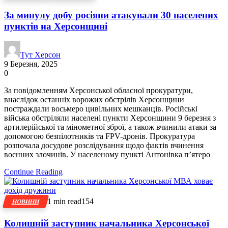
За минулу добу росіяни атакували 30 населених
пунктів на Херсонщині
Тут Херсон
9 Березня, 2025
0
За повідомленням Херсонської обласної прокуратури,
внаслідок останніх ворожих обстрілів Херсонщини
постраждали восьмеро цивільних мешканців. Російські
війська обстріляли населені пункти Херсонщини 9 березня з
артилерійської та мінометної зброї, а також вчинили атаки за
допомогою безпілотників та FPV-дронів. Прокуратура
розпочала досудове розслідування щодо фактів вчинення
воєнних злочинів. У населеному пункті Антонівка п’ятеро
Continue Reading
1 min read
154
НОВИНИ
Колишній заступник начальника Херсонської