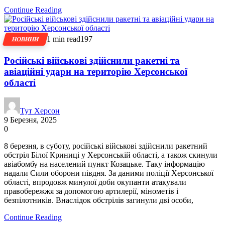
Continue Reading
1 min read
197
НОВИНИ
Російські військові здійснили ракетні та
авіаційні удари на територію Херсонської
області
Тут Херсон
9 Березня, 2025
0
8 березня, в суботу, російські військові здійснили ракетний
обстріл Білої Криниці у Херсонській області, а також скинули
авіабомбу на населений пункт Козацьке. Таку інформацію
надали Сили оборони півдня. За даними поліції Херсонської
області, впродовж минулої доби окупанти атакували
правобережжя за допомогою артилерії, мінометів і
безпілотників. Внаслідок обстрілів загинули дві особи,
Continue Reading