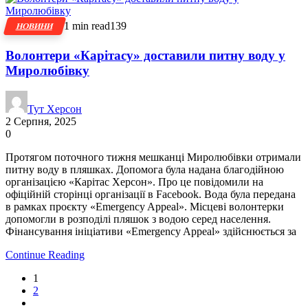
1 min read
139
НОВИНИ
Волонтери «Карітасу» доставили питну воду у
Миролюбівку
Тут Херсон
2 Серпня, 2025
0
Протягом поточного тижня мешканці Миролюбівки отримали
питну воду в пляшках. Допомога була надана благодійною
організацією «Карітас Херсон». Про це повідомили на
офіційній сторінці організації в Facebook. Вода була передана
в рамках проєкту «Emergency Appeal». Місцеві волонтерки
допомогли в розподілі пляшок з водою серед населення.
Фінансування ініціативи «Emergency Appeal» здійснюється за
Continue Reading
1
2