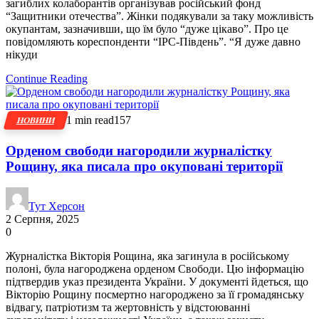
загиблих колаборантів організував російський фонд
“Защитники отечества”. Жінки подякували за таку можливість
окупантам, зазначивши, що їм було “дуже цікаво”. Про це
повідомляють кореспонденти “IPC-Південь”. “Я дуже давно
нікуди
Continue Reading
1 min read
157
НОВИНИ
Орденом свободи нагородили журналістку
Рощину, яка писала про окуповані території
Тут Херсон
2 Серпня, 2025
0
Журналістка Вікторія Рощина, яка загинула в російському
полоні, була нагороджена орденом Свободи. Цю інформацію
підтвердив указ президента України. У документі йдеться, що
Вікторію Рощину посмертно нагороджено за її громадянську
відвагу, патріотизм та жертовність у відстоюванні