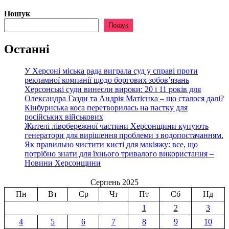
Пошук
Пошук
Останні
У Херсоні міська рада виграла суд у справі проти
рекламної компанії щодо боргових зобов’язань
Херсонські суди винесли вироки: 20 і 11 років для
Олександра Газди та Андрія Матієнка – що сталося далі?
Кінбурнська коса перетворилась на пастку для
російських військових
Жителі лівобережної частини Херсонщини купують
генератори для вирішення проблеми з водопостачанням.
Як правильно чистити кисті для макіяжу: все, що
потрібно знати для їхнього тривалого використання –
Новини Херсонщини
Серпень 2025
Пн
Вт
Ср
Чт
Пт
Сб
Нд
1
2
3
4
5
6
7
8
9
10