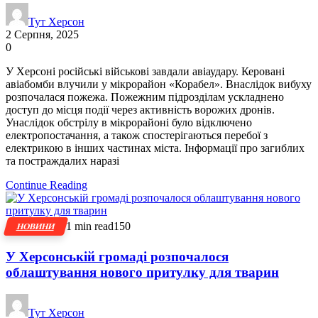
Тут Херсон
2 Серпня, 2025
0
У Херсоні російські військові завдали авіаудару. Керовані
авіабомби влучили у мікрорайон «Корабел». Внаслідок вибуху
розпочалася пожежа. Пожежним підрозділам ускладнено
доступ до місця події через активність ворожих дронів.
Унаслідок обстрілу в мікрорайоні було відключено
електропостачання, а також спостерігаються перебої з
електрикою в інших частинах міста. Інформації про загиблих
та постраждалих наразі
Continue Reading
1 min read
150
НОВИНИ
У Херсонській громаді розпочалося
облаштування нового притулку для тварин
Тут Херсон