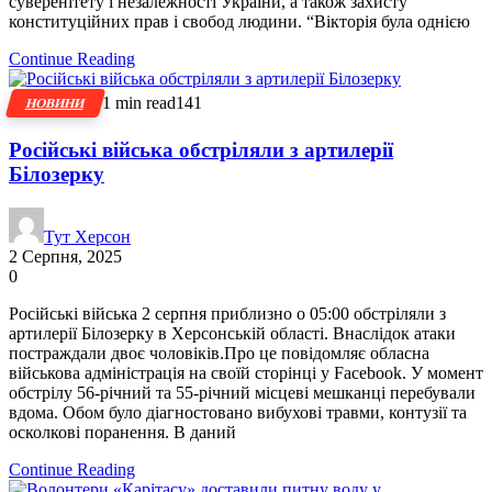
суверенітету і незалежності України, а також захисту
конституційних прав і свобод людини. “Вікторія була однією
Continue Reading
1 min read
141
НОВИНИ
Російські війська обстріляли з артилерії
Білозерку
Тут Херсон
2 Серпня, 2025
0
Російські війська 2 серпня приблизно о 05:00 обстріляли з
артилерії Білозерку в Херсонській області. Внаслідок атаки
постраждали двоє чоловіків.Про це повідомляє обласна
військова адміністрація на своїй сторінці у Facebook. У момент
обстрілу 56-річний та 55-річний місцеві мешканці перебували
вдома. Обом було діагностовано вибухові травми, контузії та
осколкові поранення. В даний
Continue Reading