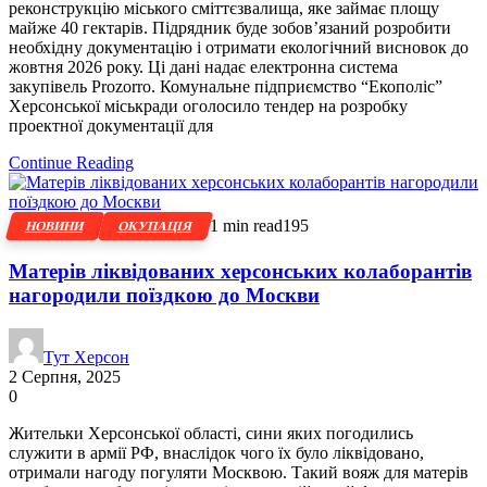
реконструкцію міського сміттєзвалища, яке займає площу
майже 40 гектарів. Підрядник буде зобов’язаний розробити
необхідну документацію і отримати екологічний висновок до
жовтня 2026 року. Ці дані надає електронна система
закупівель Prozorro. Комунальне підприємство “Екополіс”
Херсонської міськради оголосило тендер на розробку
проектної документації для
Continue Reading
1 min read
195
НОВИНИ
ОКУПАЦІЯ
Матерів ліквідованих херсонських колаборантів
нагородили поїздкою до Москви
Тут Херсон
2 Серпня, 2025
0
Жительки Херсонської області, сини яких погодились
служити в армії РФ, внаслідок чого їх було ліквідовано,
отримали нагоду погуляти Москвою. Такий вояж для матерів