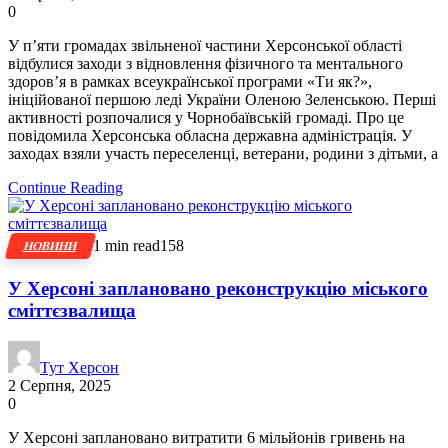
0
У п’яти громадах звільненої частини Херсонської області
відбулися заходи з відновлення фізичного та ментального
здоров’я в рамках всеукраїнської програми «Ти як?»,
ініційованої першою леді України Оленою Зеленською. Перші
активності розпочалися у Чорнобаївській громаді. Про це
повідомила Херсонська обласна державна адміністрація. У
заходах взяли участь переселенці, ветерани, родини з дітьми, а
Continue Reading
1 min read
158
НОВИНИ
У Херсоні заплановано реконструкцію міського
сміттєзвалища
Тут Херсон
2 Серпня, 2025
0
У Херсоні заплановано витратити 6 мільйонів гривень на