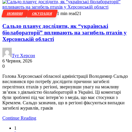
1 min read
21
НОВИНИ
ОКУПАЦІЯ
Сальдо планує дослідити, як “українські
біолабораторії” впливають на загибель птахів у
Херсонській області
Тут Херсон
6 Червня, 2026
0
Голова Херсонської обласної адміністрації Володимир Сальдо
висловився про потребу дослідити причини загибелі
перелітних птахів у регіоні, звернувши увагу на можливу
зв’язок з діяльністю біолабораторій в Україні. Ці коментарі
були зроблені під час інтерв’ю з медіа, що має стосунки з
Кремлем. Сальдо зазначив, що в регіоні фіксуються випадки
загибелі журавлів, граків
Continue Reading
1