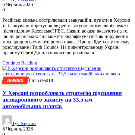
6 Червня, 2026
0
Російські війська обстрілювали евакуаційні пункти в Херсоні
та блокували порятунок людей на окупованому лівобережжі
після підриву Каховської ГЕС. Наявні докази вказують на те,
що дії російських сил можуть кваліфікуватися як порушення
міжнародного гуманітарного права. Про це йдеться у новому
розслідуванні Truth Hounds. На підконтрольному Україні
правому березі Дніпра волонтери розпочали
Continue Reading
1 min read
18
НОВИНИ
У Херсоні розробляють стратегію підсилення
антидронового захисту на 33,5 км
автомобільних шляхів
Тут Херсон
6 Червня, 2026
0