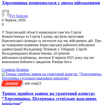
Херсонщина попрощалася з двома військовими
Тут Херсон
6 Червня, 2026
0
У Херсонській області вшанували пам’ять Сергія
Кожем’яченка та Сергія Салова, які були жителями
Борозенської громади та загинули під час військових дій. Про
це повідомив керівник Бериславської районної військової
адміністрації Володимир Літвінов у Telegram. Сергій
Володимирович Кожем’яченко, 43-річний
військовослужбовець, загинув 8 червня 2025 року під час
виконання бойового завдання. Раніше його
Continue Reading
1 min read
23
НОВИНИ
Триває прийом заявок на грантовий конкурс
“Херсонщина. Підтримка суспільно важливих
ініціатив”