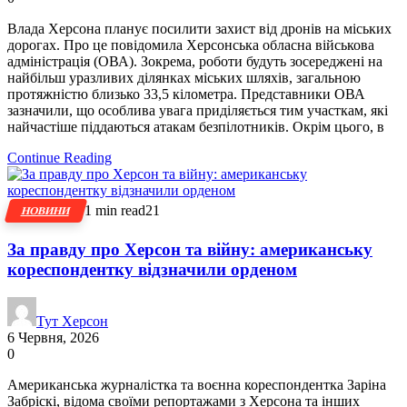
Влада Херсона планує посилити захист від дронів на міських
дорогах. Про це повідомила Херсонська обласна військова
адміністрація (ОВА). Зокрема, роботи будуть зосереджені на
найбільш уразливих ділянках міських шляхів, загальною
протяжністю близько 33,5 кілометра. Представники ОВА
зазначили, що особлива увага приділяється тим участкам, які
найчастіше піддаються атакам безпілотників. Окрім цього, в
Continue Reading
1 min read
21
НОВИНИ
За правду про Херсон та війну: американську
кореспондентку відзначили орденом
Тут Херсон
6 Червня, 2026
0
Американська журналістка та воєнна кореспондентка Заріна
Забріскі, відома своїми репортажами з Херсона та інших