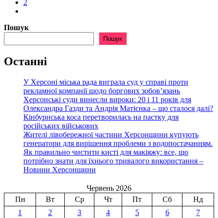
2
Пошук
Пошук
Останні
У Херсоні міська рада виграла суд у справі проти
рекламної компанії щодо боргових зобов’язань
Херсонські суди винесли вироки: 20 і 11 років для
Олександра Газди та Андрія Матієнка – що сталося далі?
Кінбурнська коса перетворилась на пастку для
російських військових
Жителі лівобережної частини Херсонщини купують
генератори для вирішення проблеми з водопостачанням.
Як правильно чистити кисті для макіяжу: все, що
потрібно знати для їхнього тривалого використання –
Новини Херсонщини
Червень 2026
Пн
Вт
Ср
Чт
Пт
Сб
Нд
1
2
3
4
5
6
7