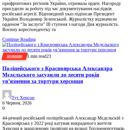
прифронтових регіонів України, отримала орден. Нагороду
присудили за роботу під час документування наслідків
російської агресії. Відповідний указ підписав Президент
України Володимир Зеленський. Журналістку відзначили
орденом “За заслуги” III ступеня з нагоди Дня журналіста.
Воєнну кореспондентку та
Continue Reading
1 min read
23
НОВИНИ
Поліцейського з Красноярська Алєксандра
Мєдєльского засудили до десяти років
ув’язнення за тортури херсонця
Тут Херсон
6 Червня, 2026
0
44-річний російський поліцейський Алєксандр Мєдєльскій з
Красноярська у 2022 році катував викраденого жителя
Херсона в захопленому ізоляторі на вулиці Теплоенергетиків,