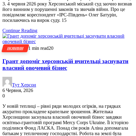
3. 4 червня 2026 року Херсонський міський суд заочно визнав
його винним у порушенні законів та звичаїв війни. Про це
повідомляє кореспондент «ІРС-Південь» Олег Батурін,
посилаючись на вирок суду. 15
Continue Reading
1 min read
20
НОВИНИ
Грант допоміг херсонській вчительці заснувати
власний овочевий бізнес
Тут Херсон
6 Червня, 2026
0
У новій теплиці – рівні ряди молодих огірків, на грядках
акуратно прокладене крапельне зрошення. Жителька
Херсонщини заснувала власний овочевий бізнес завдяки
освітньо-грантовій програмі Mercy Corps Ukraine. Її історією
поділився Фонд ЛАСКА. Понад сім років Аліна допомагала
батькам у тепличному господарстві. Робота на землі була