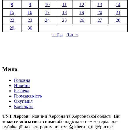
8
9
10
11
12
13
14
15
16
17
18
19
20
21
22
23
24
25
26
27
28
29
30
« Тра
Лип »
Меню
Головна
Новини
Безпека
Громадськість
Окупація
Контакти
ТУТ Херсон
- новини Херсона та Херсонської області.
Ви
можете зв’язатися з нами
або надіслати нам матеріал для
публікації на електронну пошту: 📩 kherson_tut@pm.me