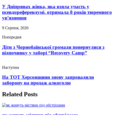
У Дніпрянах жінка, яка взяла участь у
псевдореферендумі, отримала 8 років тюремного
ув’язнення
9 Серпня, 2026
Попередня
Діти з Чорнобаївської громади повернулися з
відпочинку у таборі “Recovery Camp”
Наступна
На ТОТ Херсонщини знову запровадили
заборону на продаж алкоголю
Related Posts