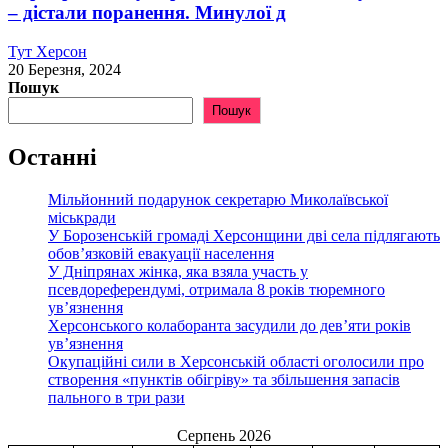
– дістали поранення. Минулої д
Тут Херсон
20 Березня, 2024
Пошук
Пошук
Останні
Мільйонний подарунок секретарю Миколаївської
міськради
У Борозенській громаді Херсонщини дві села підлягають
обов’язковій евакуації населення
У Дніпрянах жінка, яка взяла участь у
псевдореферендумі, отримала 8 років тюремного
ув’язнення
Херсонського колаборанта засудили до дев’яти років
ув’язнення
Окупаційні сили в Херсонській області оголосили про
створення «пунктів обігріву» та збільшення запасів
пального в три рази
Серпень 2026