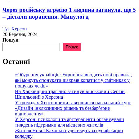
Через російську агресію 1 людина загинула, ще 5
– дістали поранення. Минулої д
Тут Херсон
20 Березня, 2024
Пошук
Пошук
Останні
«Обурення українців: Укрпошта вводить нові правила,
які можуть спонукати шахраїв копатися у смітниках у
пошуках чеків»
На Харківщині трагічно загинув військовий Сергій
Шпильовий з Херсона
У громадах Херсонщини завершився навчальний курс
«Дизайн інклюзивних рішень та безбар’єрне
відновлення»
У Херсоні психологи та арттерапевти організували
тиждень підтримки для місцевих жителів
Жителя Нової Каховки судитимуть за русифікацію
коледжу