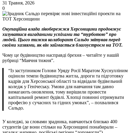
31 Травня, 2026
0
Окупаційна влада лівобережжя Херсонщини продовжує
хизуватися вигаданими успіхами та “турботою” про
людей. Цього тижня колаборант Сальдо звітував перед
своїми хазяями, як він займається благоустроєм на ТОТ.
Чому це будівництво насправді брехня – читайте у нашій
рубриці “Маячня тижня”.
“Із заступником Голови Уряду Росії Маратом Хуснулліним
оцінили темпи будівництва житла, дороги та підготовку
кадрів для Херсонської області та відвідали будівельний
коледж у Генічеську. Умови для навчання там давно
вимагають оновлення, тому вирішили провести
капітальний ремонт будівлі. Хлопці повинні отримувати
професію у сучасних та гідних умовах”, – похвалився
Сальдо.
У коледжі, за словами зрадника, навчаються близько 400
студентів (де вони стільки на Херсонщині понабирали –
загадка; напевно, російські регіони “допомогли”).