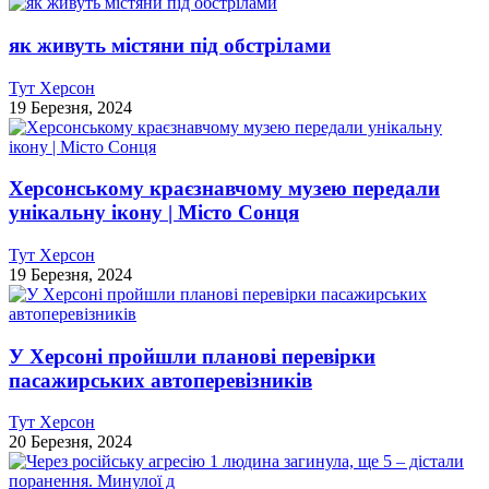
як живуть містяни під обстрілами
Тут Херсон
19 Березня, 2024
Херсонському краєзнавчому музею передали
унікальну ікону | Місто Сонця
Тут Херсон
19 Березня, 2024
У Херсоні пройшли планові перевірки
пасажирських автоперевізників
Тут Херсон
20 Березня, 2024