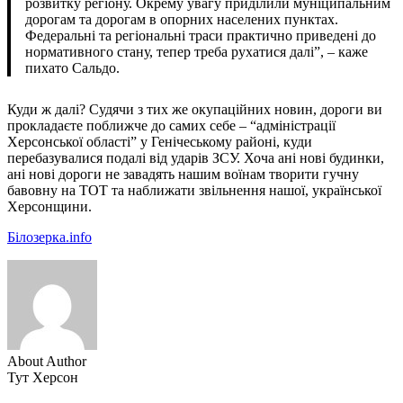
розвитку регіону. Окрему увагу приділили муніципальним
дорогам та дорогам в опорних населених пунктах.
Федеральні та регіональні траси практично приведені до
нормативного стану, тепер треба рухатися далі”, – каже
пихато Сальдо.
Куди ж далі? Судячи з тих же окупаційних новин, дороги ви
прокладаєте поближче до самих себе – “адміністрації
Херсонської області” у Генічеському районі, куди
перебазувалися подалі від ударів ЗСУ. Хоча ані нові будинки,
ані нові дороги не завадять нашим воїнам творити гучну
бавовну на ТОТ та наближати звільнення нашої, української
Херсонщини.
Білозерка.info
About Author
Тут Херсон