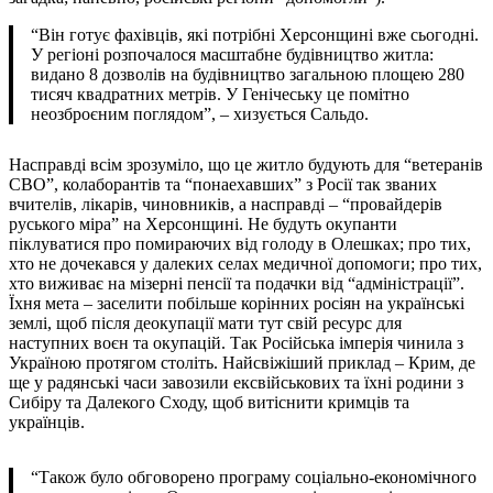
“Він готує фахівців, які потрібні Херсонщині вже сьогодні.
У регіоні розпочалося масштабне будівництво житла:
видано 8 дозволів на будівництво загальною площею 280
тисяч квадратних метрів. У Генічеську це помітно
неозброєним поглядом”, – хизується Сальдо.
Насправді всім зрозуміло, що це житло будують для “ветеранів
СВО”, колаборантів та “понаехавших” з Росії так званих
вчителів, лікарів, чиновників, а насправді – “провайдерів
руського міра” на Херсонщині. Не будуть окупанти
піклуватися про помираючих від голоду в Олешках; про тих,
хто не дочекався у далеких селах медичної допомоги; про тих,
хто виживає на мізерні пенсії та подачки від “адміністрації”.
Їхня мета – заселити побільше корінних росіян на українські
землі, щоб після деокупації мати тут свій ресурс для
наступних воєн та окупацій. Так Російська імперія чинила з
Україною протягом століть. Найсвіжіший приклад – Крим, де
ще у радянські часи завозили ексвійськових та їхні родини з
Сибіру та Далекого Сходу, щоб витіснити кримців та
українців.
“Також було обговорено програму соціально-економічного