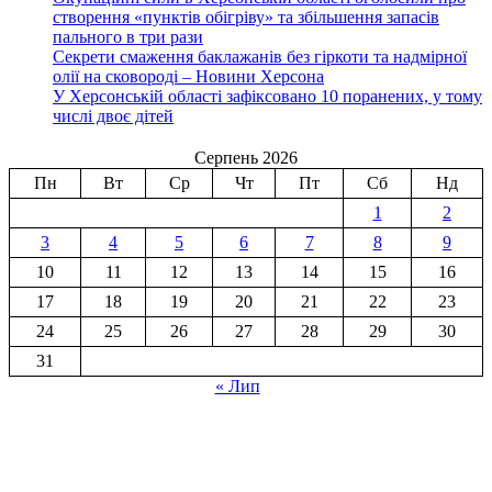
створення «пунктів обігріву» та збільшення запасів
пального в три рази
Секрети смаження баклажанів без гіркоти та надмірної
олії на сковороді – Новини Херсона
У Херсонській області зафіксовано 10 поранених, у тому
числі двоє дітей
Серпень 2026
Пн
Вт
Ср
Чт
Пт
Сб
Нд
1
2
3
4
5
6
7
8
9
10
11
12
13
14
15
16
17
18
19
20
21
22
23
24
25
26
27
28
29
30
31
« Лип