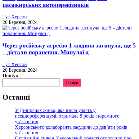
пасажирських автоперевізників
Тут Херсон
20 Березня, 2024
Через російську агресію 1 людина загинула, ще 5
– дістали поранення. Минулої д
Тут Херсон
20 Березня, 2024
Пошук
Пошук
Останні
У Дніпрянах жінка, яка взяла участь у
псевдореферендумі, отримала 8 років тюремного
ув’язнення
Херсонського колаборанта засудили до дев’яти років
ув’язнення
Окупаційні сили в Херсонській області оголосили про