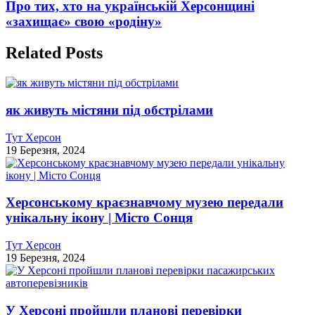
Про тих, хто на українській Херсонщині
«захищає» свою «родіну»
Related Posts
як живуть містяни під обстрілами
Тут Херсон
19 Березня, 2024
Херсонському краєзнавчому музею передали
унікальну ікону | Місто Сонця
Тут Херсон
19 Березня, 2024
У Херсоні пройшли планові перевірки