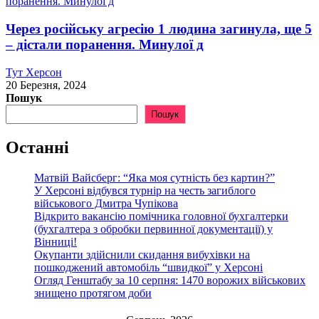
Через російську агресію 1 людина загинула, ще 5
– дістали поранення. Минулої д
Тут Херсон
20 Березня, 2024
Пошук
Пошук
Останні
Матвій Вайсберг: “Яка моя сутність без картин?”
У Херсоні відбувся турнір на честь загиблого
військового Дмитра Чупікова
Відкрито вакансію помічника головної бухгалтерки
(бухгалтера з обробки первинної документації) у
Вінниці!
Окупанти здійснили скидання вибухівки на
пошкоджений автомобіль “швидкої” у Херсоні
Огляд Генштабу за 10 серпня: 1470 ворожих військових
знищено протягом доби