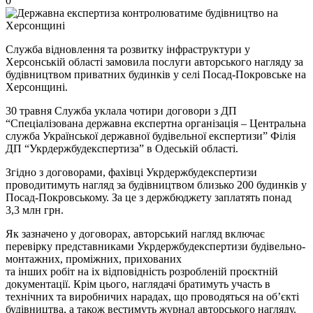
0
Служба відновлення та розвитку інфраструктури у
Херсонській області замовила послуги авторського нагляду за
будівництвом приватних будинків у селі Посад-Покровське на
Херсонщині.
30 травня Служба уклала чотири договори з ДП
“Спеціалізована державна експертна організація – Центральна
служба Української державної будівельної експертизи” Філія
ДП “Укрдержбудекспертиза” в Одеській області.
Згідно з договорами, фахівці Укрдержбудекспертизи
проводитимуть нагляд за будівництвом близько 200 будинків у
Посад-Покровському. За це з держбюджету заплатять понад
3,3 млн грн.
Як зазначено у договорах, авторський нагляд включає
перевiрку представниками Укрдержбудекспертизи будівельно-
монтажних, проміжних, прихованих
та iнших робiт на ix відповідність розробленій проєктній
документації. Крім цього, наглядачі братимуть участь в
технічних та виробничих нарадах, що проводяться на об’єкті
будівництва, а також вестимуть журнал авторського нагляду.