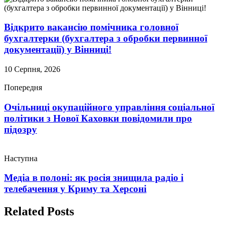
Відкрито вакансію помічника головної
бухгалтерки (бухгалтера з обробки первинної
документації) у Вінниці!
10 Серпня, 2026
Попередня
Очільниці окупаційного управління соціальної
політики з Нової Каховки повідомили про
підозру
Наступна
Медіа в полоні: як росія знищила радіо і
телебачення у Криму та Херсоні
Related Posts