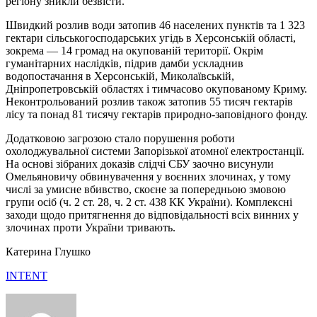
регіону зникли безвісти.
Швидкий розлив води затопив 46 населених пунктів та 1 323
гектари сільськогосподарських угідь в Херсонській області,
зокрема — 14 громад на окупованій території. Окрім
гуманітарних наслідків, підрив дамби ускладнив
водопостачання в Херсонській, Миколаївській,
Дніпропетровській областях і тимчасово окупованому Криму.
Неконтрольований розлив також затопив 55 тисяч гектарів
лісу та понад 81 тисячу гектарів природно-заповідного фонду.
Додатковою загрозою стало порушення роботи
охолоджувальної системи Запорізької атомної електростанції.
На основі зібраних доказів слідчі СБУ заочно висунули
Омельяновичу обвинувачення у воєнних злочинах, у тому
числі за умисне вбивство, скоєне за попередньою змовою
групи осіб (ч. 2 ст. 28, ч. 2 ст. 438 КК України). Комплексні
заходи щодо притягнення до відповідальності всіх винних у
злочинах проти України тривають.
Катерина Глушко
INTENT