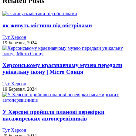
Related Posts
як живуть містяни під обстрілами
Тут Херсон
19 Березня, 2024
Херсонському краєзнавчому музею передали
унікальну ікону | Місто Сонця
Тут Херсон
19 Березня, 2024
У Херсоні пройшли планові перевірки
пасажирських автоперевізників
Тут Херсон
20 Березня, 2024