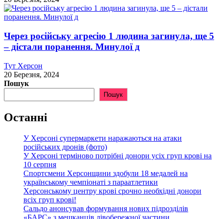
Через російську агресію 1 людина загинула, ще 5
– дістали поранення. Минулої д
Тут Херсон
20 Березня, 2024
Пошук
Пошук
Останні
У Херсоні супермаркети наражаються на атаки
російських дронів (фото)
У Херсоні терміново потрібні донори усіх груп крові на
10 серпня
Спортсмени Херсонщини здобули 18 медалей на
українському чемпіонаті з параатлетики
Херсонському центру крові срочно необхідні донори
всіх груп крові!
Сальдо анонсував формування нових підрозділів
«БАРС» з мешканців лівобережної частини