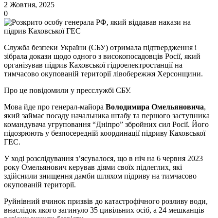
2 Жовтня, 2025
0
Служба безпеки України (СБУ) отримала підтвердження і
зібрала докази щодо одного з високопосадовців Росії, який
організував підрив Каховської гідроелектростанції на
тимчасово окупованій території лівобережжя Херсонщини.
Про це повідомили у пресслужбі СБУ.
Мова йде про генерал-майора
Володимира Омельяновича
,
який займає посаду начальника штабу та першого заступника
командувача угруповання “Дніпро” збройних сил Росії. Його
підозрюють у безпосередній координації підриву Каховської
ГЕС.
У ході розслідування з’ясувалося, що в ніч на 6 червня 2023
року Омельянович керував діями своїх підлеглих, які
здійснили знищення дамби шляхом підриву на тимчасово
окупованій території.
Руйнівний вчинок призвів до катастрофічного розливу води,
внаслідок якого загинуло 35 цивільних осіб, а 24 мешканців